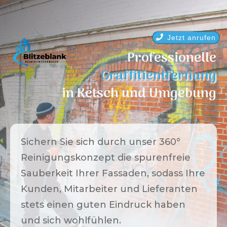
Jetzt anrufen
Professionelle
Graffitientfernung
in
Ketsch
und Umgebung
Sichern Sie sich durch unser 360°
Reinigungskonzept die spurenfreie
Sauberkeit Ihrer Fassaden, sodass Ihre
Kunden, Mitarbeiter und Lieferanten
stets einen guten Eindruck haben
und sich wohlfühlen.